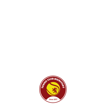
WTO
STARTSEITE
»
WTO